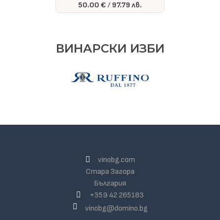
50.00 €
97.79 лв.
ВИНАРСКИ ИЗБИ
vinobg.com
Стара Загора
България
+359 42 265183
vinobg@domino.bg