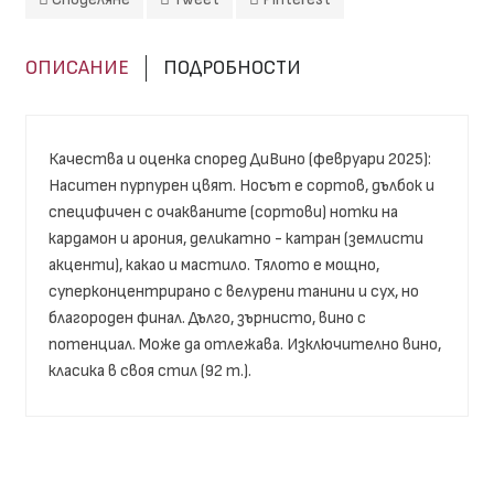
ОПИСАНИЕ
ПОДРОБНОСТИ
Качества и оценка според ДиВино (февруари 2025):
Наситен пурпурен цвят. Носът е сортов, дълбок и
специфичен с очакваните (сортови) нотки на
кардамон и арония, деликатно - катран (землисти
акценти), какао и мастило. Тялото е мощно,
суперконцентрирано с велурени танини и сух, но
благороден финал. Дълго, зърнисто, вино с
потенциал. Може да отлежава. Изключително вино,
класика в своя стил (92 т.).