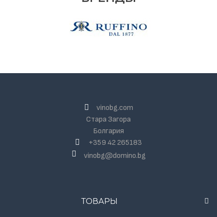
vinobg.com
Стара Загора
Болгария
+359 42 265183
vinobg@domino.bg
ТОВАРЫ