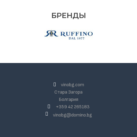
БРЕНДЫ
vinobg.com
Стара Загора
Болгария
+359 42 265183
vinobg@domino.bg