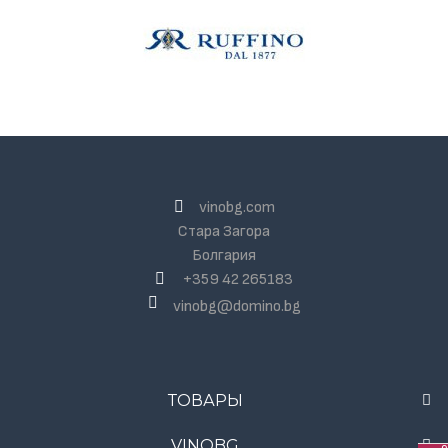
vinobg.com
Стара Загора
Болгария
+359 42 265183
vinobg@domino.bg
ТОВАРЫ
VINOBG