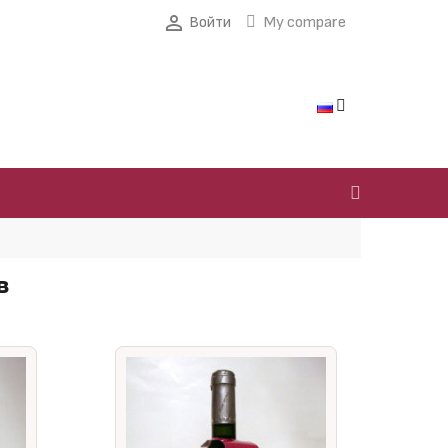

Войти
My compare
в