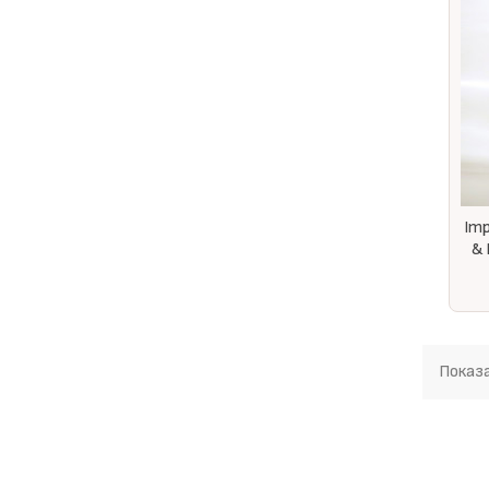
Imp
& 
Показа