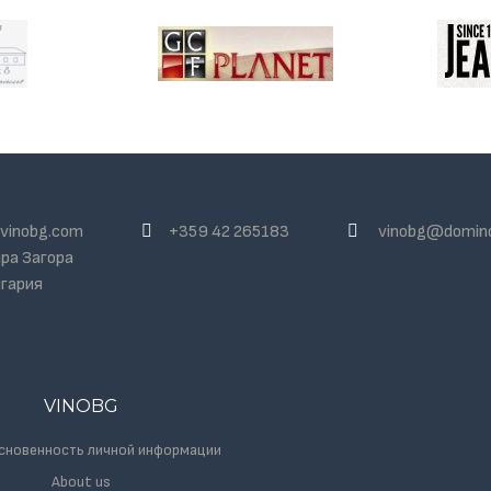
vinobg.com
+359 42 265183
vinobg@domin
ра Загора
гария
VINOBG
сновенность личной информации
About us