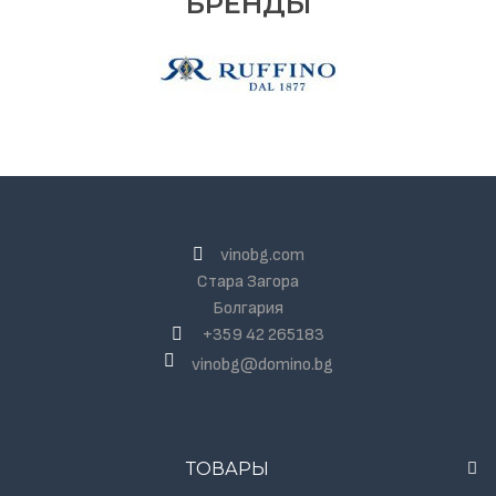
БРЕНДЫ
vinobg.com
Стара Загора
Болгария
+359 42 265183
vinobg@domino.bg
ТОВАРЫ