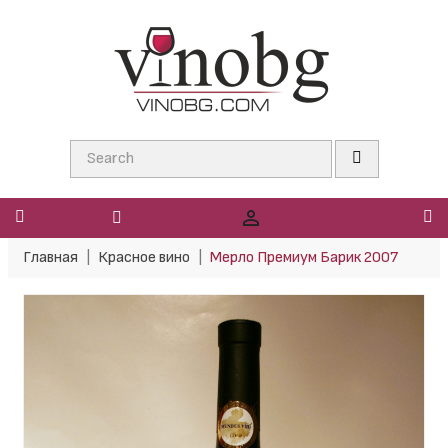

Главная
Красное вино
Мерло Премиум Барик 2007