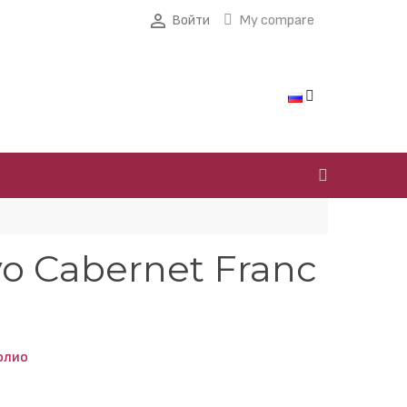

Войти
My compare
o Cabernet Franc
олио