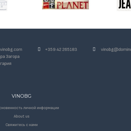
vinobg.com
+359 42 265183
vinobg@domin
ра Загора
гария
VINOBG
сновенность личной информации
About us
Свяжитесь с нами