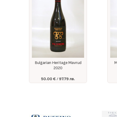
anc
Bulgarian Heritage Mavrud
M
2020
50.00 €
97.79 лв.